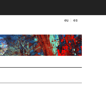
eu
es