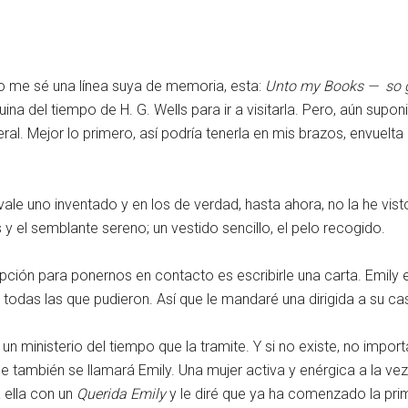
o me sé una línea suya de memoria, esta:
Unto my Books — so go
a del tiempo de H. G. Wells para ir a visitarla. Pero, aún suponi
al. Mejor lo primero, así podría tenerla en mis brazos, envuelta
ale uno inventado y en los de verdad, hasta ahora, no la he visto.
 y el semblante sereno; un vestido sencillo, el pelo recogido.
ción para ponernos en contacto es escribirle una carta. Emily 
 todas las que pudieron. Así que le mandaré una dirigida a su 
e un ministerio del tiempo que la tramite. Y si no existe, no imp
e también se llamará Emily. Una mujer activa y enérgica a la vez 
a ella con un
Querida Emily
y le diré que ya ha comenzado la pri