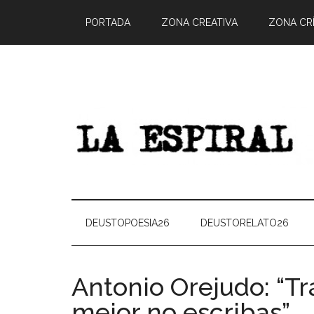
PORTADA
ZONA CREATIVA
ZONA CRÍ
DEUSTOPOESIA26
DEUSTORELATO26
Antonio Orejudo: “Tra
mejor no escribas”