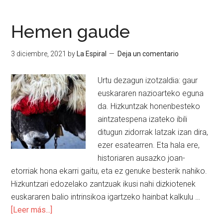
Hemen gaude
3 diciembre, 2021
by
La Espiral
Deja un comentario
Urtu dezagun izotzaldia: gaur
euskararen nazioarteko eguna
da. Hizkuntzak honenbesteko
aintzatespena izateko ibili
ditugun zidorrak latzak izan dira,
ezer esatearren. Eta hala ere,
historiaren ausazko joan-
etorriak hona ekarri gaitu, eta ez genuke besterik nahiko.
Hizkuntzari edozelako zantzuak ikusi nahi dizkiotenek
euskararen balio intrinsikoa igartzeko hainbat kalkulu …
[Leer más...]