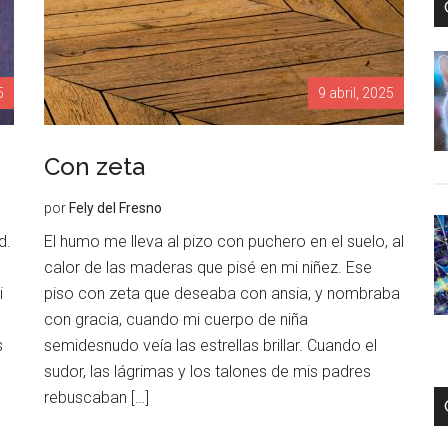
5
9 abril, 2025
Con zeta
por
Fely del Fresno
d.
El humo me lleva al pizo con puchero en el suelo, al
calor de las maderas que pisé en mi niñez. Ese
i
piso con zeta que deseaba con ansia, y nombraba
con gracia, cuando mi cuerpo de niña
s
semidesnudo veía las estrellas brillar. Cuando el
sudor, las lágrimas y los talones de mis padres
rebuscaban […]