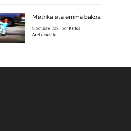
Metrika eta errima bakoa
8 octubre, 2021
por
Karlos
Aretxabaleta