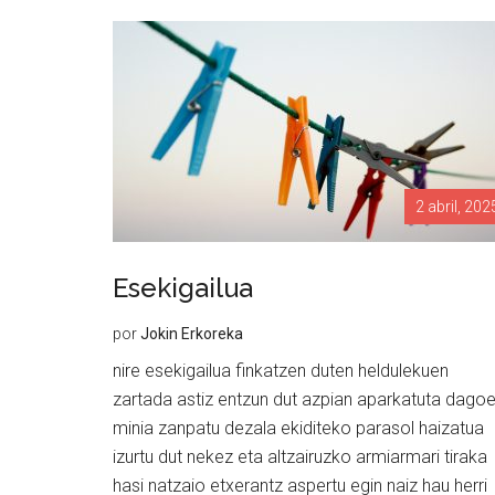
2 abril, 202
Esekigailua
por
Jokin Erkoreka
nire esekigailua finkatzen duten heldulekuen
zartada astiz entzun dut azpian aparkatuta dago
minia zanpatu dezala ekiditeko parasol haizatua
izurtu dut nekez eta altzairuzko armiarmari tiraka
hasi natzaio etxerantz aspertu egin naiz hau herri