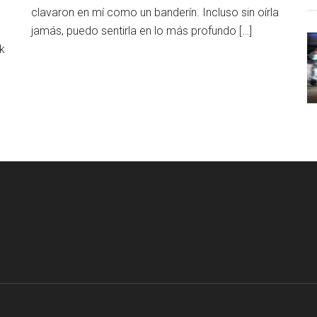
clavaron en mí como un banderín. Incluso sin oírla
jamás, puedo sentirla en lo más profundo […]
ik