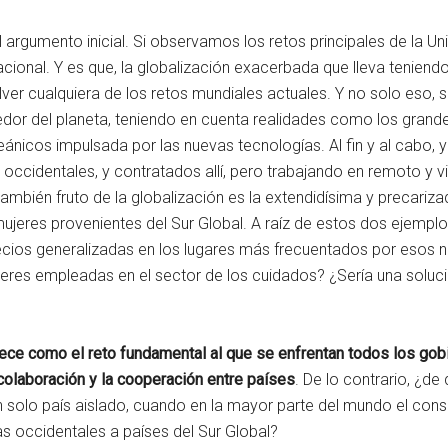
l argumento inicial. Si observamos los retos principales de la 
cional. Y es que, la globalización exacerbada que lleva teniend
r cualquiera de los retos mundiales actuales. Y no solo eso, s
dor del planeta, teniendo en cuenta realidades como los grandes
nicos impulsada por las nuevas tecnologías. Al fin y al cabo, 
 occidentales, y contratados allí, pero trabajando en remoto y
también fruto de la globalización es la extendidísima y precariz
ujeres provenientes del Sur Global. A raíz de estos dos ejempl
 precios generalizadas en los lugares más frecuentados por esos
eres empleadas en el sector de los cuidados? ¿Sería una solució
ece como el reto fundamental al que se enfrentan todos los gob
colaboración y la cooperación entre países
. De lo contrario, ¿de
n solo país aislado, cuando en la mayor parte del mundo el con
as occidentales a países del Sur Global?