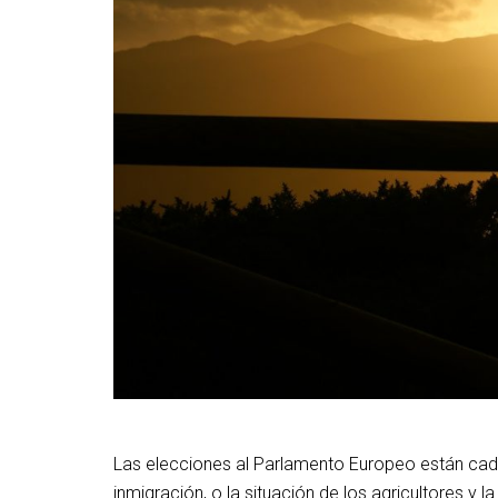
Las elecciones al Parlamento Europeo están cada 
inmigración, o la situación de los agricultores y 