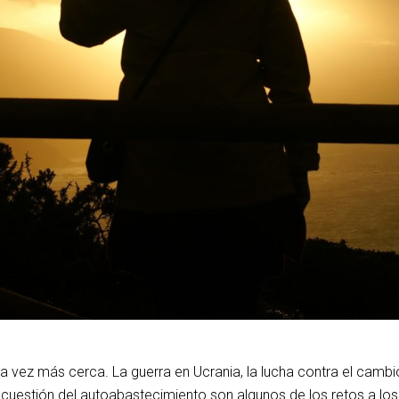
vez más cerca. La guerra en Ucrania, la lucha contra el cambio
la cuestión del autoabastecimiento son algunos de los retos a los