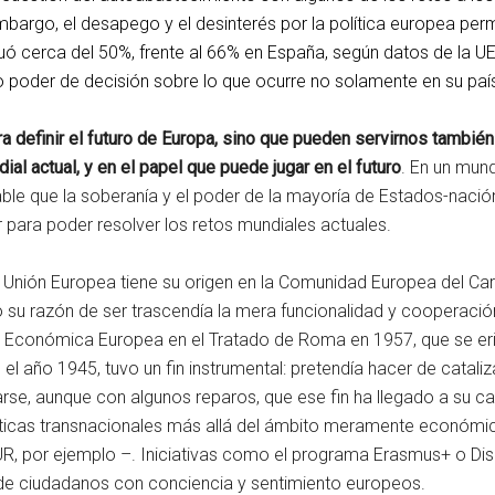
mbargo, el desapego y el desinterés por la política europea pe
uó cerca del 50%, frente al 66% en España, según datos de la U
to poder de decisión sobre lo que ocurre no solamente en su pa
 definir el futuro de Europa, sino que pueden servirnos también 
al actual, y en el papel que puede jugar en el futuro
. En un mund
ble que la soberanía y el poder de la mayoría de Estados-nación
r para poder resolver los retos mundiales actuales.
Unión Europea tiene su origen en la Comunidad Europea del Carbó
su razón de ser trascendía la mera funcionalidad y cooperació
d Económica Europea en el Tratado de Roma en 1957, que se er
el año 1945, tuvo un fin instrumental: pretendía hacer de cataliz
rse, aunque con algunos reparos, que ese fin ha llegado a su ca
íticas transnacionales más allá del ámbito meramente económi
por ejemplo –. Iniciativas como el programa Erasmus+ o Disc
 de ciudadanos con conciencia y sentimiento europeos.