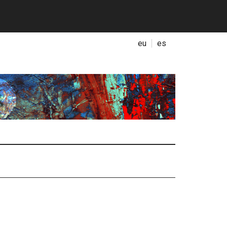
eu
es