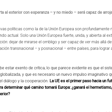
rta al exterior con esperanza – y no miedo – será capaz de arrojar
tivas políticas como la de la Unión Europea son profundamente 
do actual. Solo una Unión Europea fuerte, unida, y abierta al e
ición: dejar de mirarse el ombligo y ser capaz de ver más allá de
ión transnacional – y posnacional – entre países, para lograr a
be estar exento de crítica, lo que parece evidente es que el si
al globalizada, y que es necesario un nuevo impulso imaginativo 
el diálogo y la cooperación.
La UE es el primer paso hacia un fut
ara determinar qué camino tomará Europa: ¿ganará el hermetismo, e
erior?