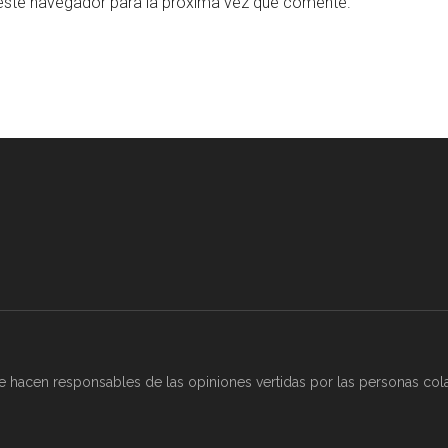
este navegador para la próxima vez que comente.
 hacen responsables de las opiniones vertidas por las
personas col