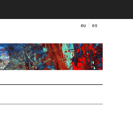
eu
es