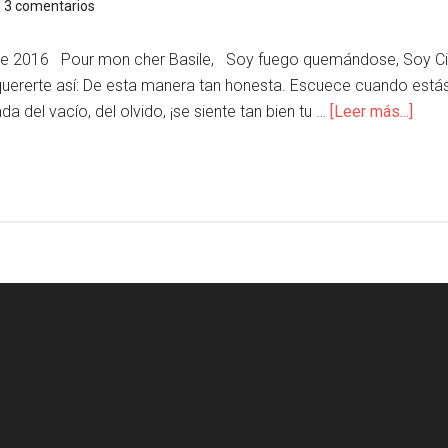
3 comentarios
re 2016 Pour mon cher Basile, Soy fuego quemándose, Soy Ci
 quererte así: De esta manera tan honesta. Escuece cuando estás l
a del vacío, del olvido, ¡se siente tan bien tu …
[Leer más...]