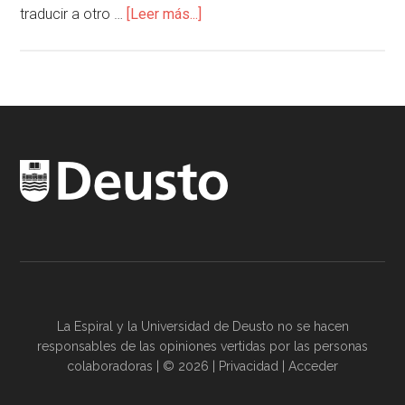
traducir a otro …
[Leer más...]
La Espiral y la
Universidad de Deusto
no se hacen
responsables de las opiniones vertidas por las
personas
colaboradoras
| © 2026 |
Privacidad
|
Acceder