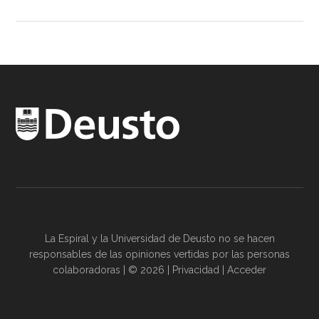
La Espiral y la
Universidad de Deusto
no se hacen
responsables de las opiniones vertidas por las
personas
colaboradoras
| © 2026 |
Privacidad
|
Acceder