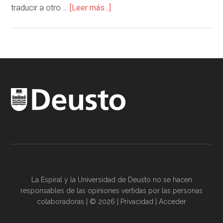
traducir a otro …
[Leer más...]
La Espiral y la
Universidad de Deusto
no se hacen
responsables de las opiniones vertidas por las
personas
colaboradoras
| © 2026 |
Privacidad
|
Acceder