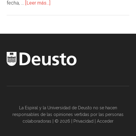
fecha, …
[Leer más...]
La Espiral y la
Universidad de Deusto
no se hacen
responsables de las opiniones vertidas por las
personas
colaboradoras
| © 2026 |
Privacidad
|
Acceder