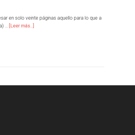
ar en solo veinte páginas aquello para lo que a
la) …
[Leer más...]