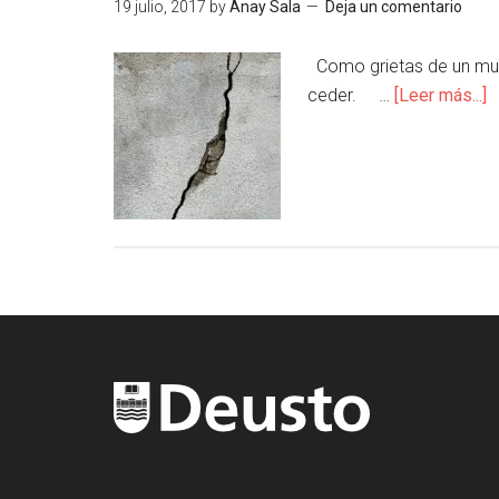
19 julio, 2017
by
Anay Sala
Deja un comentario
Como grietas de un muro
ceder. …
[Leer más...]