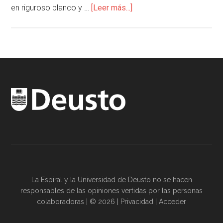
en riguroso blanco y …
[Leer más...]
La Espiral y la
Universidad de Deusto
no se hacen
responsables de las opiniones vertidas por las
personas
colaboradoras
| © 2026 |
Privacidad
|
Acceder