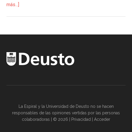
más...]
La Espiral y la
Universidad de Deusto
no se hacen
responsables de las opiniones vertidas por las
personas
colaboradoras
| © 2026 |
Privacidad
|
Acceder