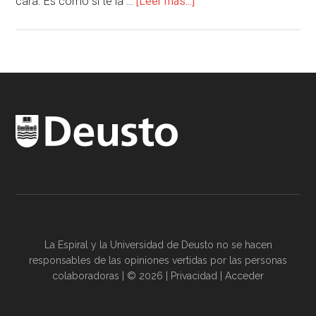
cara. Es como si te la …
[Leer más...]
La Espiral y la
Universidad de Deusto
no se hacen
responsables de las opiniones vertidas por las
personas
colaboradoras
| © 2026 |
Privacidad
|
Acceder