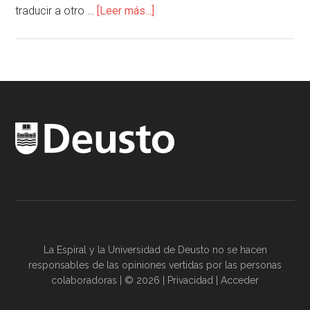
traducir a otro …
[Leer más...]
La Espiral y la
Universidad de Deusto
no se hacen
responsables de las opiniones vertidas por las
personas
colaboradoras
| © 2026 |
Privacidad
|
Acceder