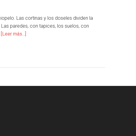
opelo. Las cortinas y los doseles dividen la
. Las paredes, con tapices, los suelos, con
…
[Leer más...]