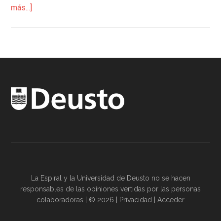
más...]
La Espiral y la
Universidad de Deusto
no se hacen
responsables de las opiniones vertidas por las
personas
colaboradoras
| © 2026 |
Privacidad
|
Acceder