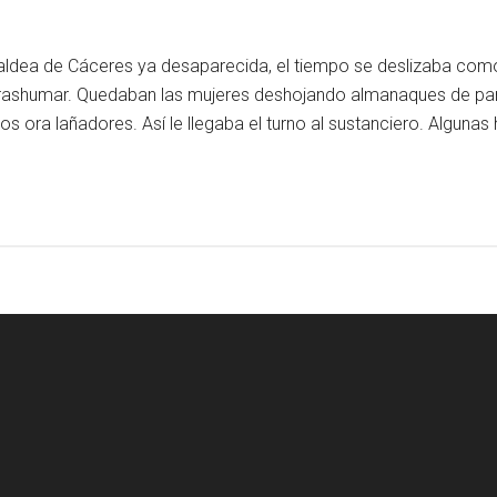
, aldea de Cáceres ya desaparecida, el tiempo se deslizaba co
ashumar. Quedaban las mujeres deshojando almanaques de pared
s ora lañadores. Así le llegaba el turno al sustanciero. Algun