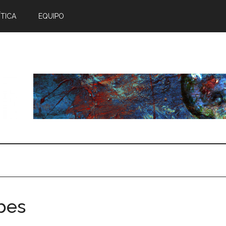
TICA
EQUIPO
bes