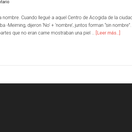
tario
ca nombre. Cuando llegué a aquel Centro de Acogida de la ciudad d
 -Meiming, dijeron ‘No’ + ‘nombre’, juntos forman “sin nombre”.
s partes que no eran carne mostraban una piel …
[Leer más...]