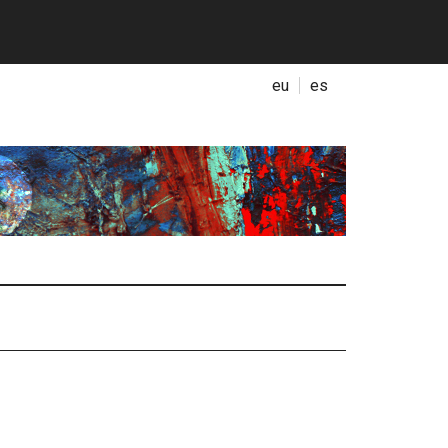
eu
es