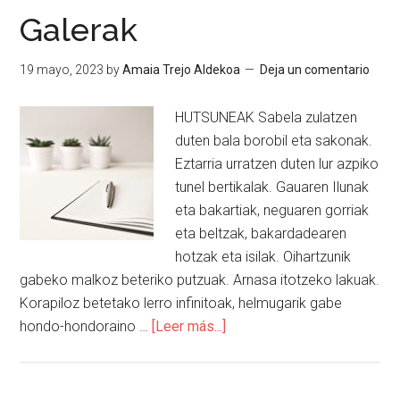
Galerak
19 mayo, 2023
by
Amaia Trejo Aldekoa
Deja un comentario
HUTSUNEAK Sabela zulatzen
duten bala borobil eta sakonak.
Eztarria urratzen duten lur azpiko
tunel bertikalak. Gauaren Ilunak
eta bakartiak, neguaren gorriak
eta beltzak, bakardadearen
hotzak eta isilak. Oihartzunik
gabeko malkoz beteriko putzuak. Arnasa itotzeko lakuak.
Korapiloz betetako lerro infinitoak, helmugarik gabe
hondo-hondoraino …
[Leer más...]