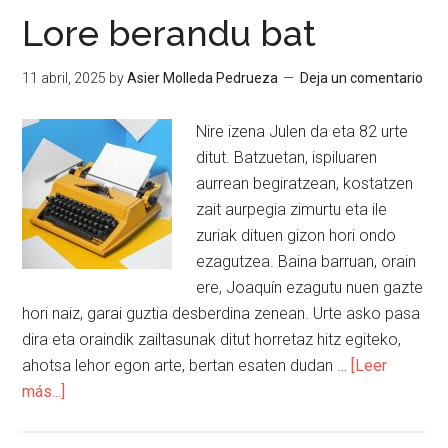
Lore berandu bat
11 abril, 2025
by
Asier Molleda Pedrueza
Deja un comentario
Nire izena Julen da eta 82 urte
ditut. Batzuetan, ispiluaren
aurrean begiratzean, kostatzen
zait aurpegia zimurtu eta ile
zuriak dituen gizon hori ondo
ezagutzea. Baina barruan, orain
ere, Joaquín ezagutu nuen gazte
hori naiz, garai guztia desberdina zenean. Urte asko pasa
dira eta oraindik zailtasunak ditut horretaz hitz egiteko,
ahotsa lehor egon arte, bertan esaten dudan …
[Leer
más...]