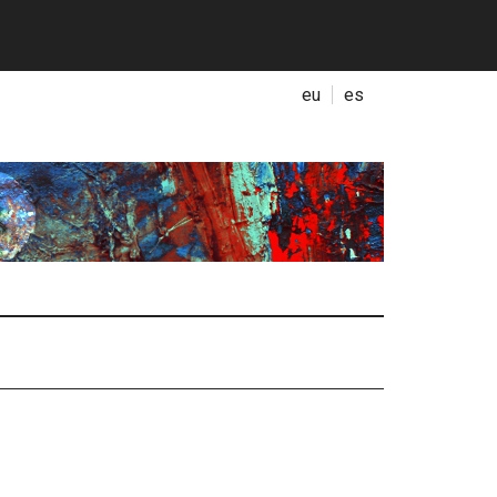
eu
es