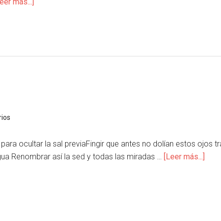
eer más...]
ios
para ocultar la sal previaFingir que antes no dolían estos ojos t
agua Renombrar así la sed y todas las miradas …
[Leer más...]