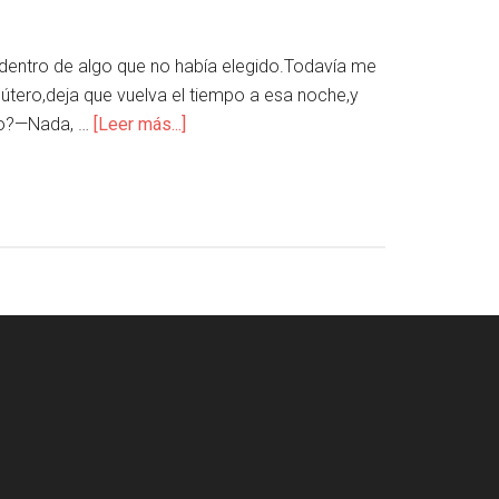
a dentro de algo que no había elegido.Todavía me
útero,deja que vuelva el tiempo a esa noche,y
llo?—Nada, …
[Leer más...]