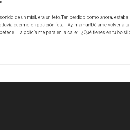
io
 sonido de un misil, era un feto.Tan perdido como ahora, estab
odavía duermo en posición fetal. ¡Ay, maman!Déjame volver a tu 
apetece. La policía me para en la calle:—¿Qué tienes en tu bolsi