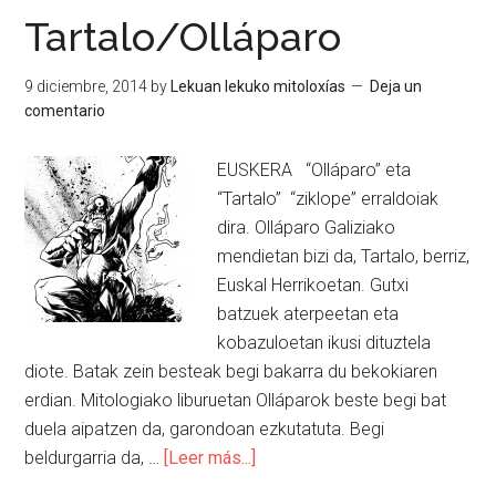
Tartalo/Olláparo
9 diciembre, 2014
by
Lekuan lekuko mitoloxías
Deja un
comentario
EUSKERA “Olláparo” eta
“Tartalo” “ziklope” erraldoiak
dira. Olláparo Galiziako
mendietan bizi da, Tartalo, berriz,
Euskal Herrikoetan. Gutxi
batzuek aterpeetan eta
kobazuloetan ikusi dituztela
diote. Batak zein besteak begi bakarra du bekokiaren
erdian. Mitologiako liburuetan Olláparok beste begi bat
duela aipatzen da, garondoan ezkutatuta. Begi
beldurgarria da, …
[Leer más...]