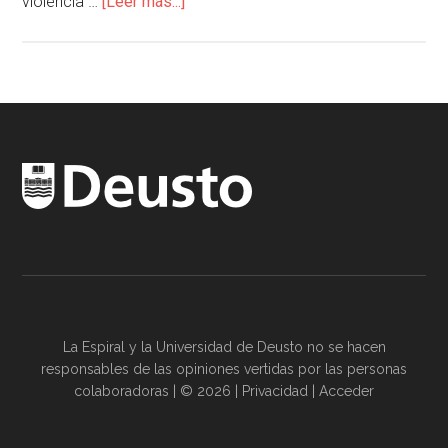
violencia …
[Leer más...]
La Espiral y la
Universidad de Deusto
no se hacen
responsables de las opiniones vertidas por las
personas
colaboradoras
| © 2026 |
Privacidad
|
Acceder