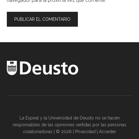
navegador para la próxima vez que comente.
La Espiral y la
Universidad de Deusto
no se hacen
responsables de las opiniones vertidas por las
personas
colaboradoras
| © 2026 |
Privacidad
|
Acceder