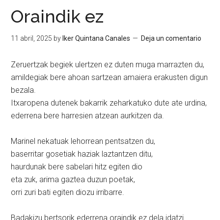
Oraindik ez
11 abril, 2025
by
Iker Quintana Canales
Deja un comentario
Zeruertzak begiek ulertzen ez duten muga marrazten du,
amildegiak bere ahoan sartzean amaiera erakusten digun
bezala.
Itxaropena dutenek bakarrik zeharkatuko dute ate urdina,
ederrena bere harresien atzean aurkitzen da.
Marinel nekatuak lehorrean pentsatzen du,
baserritar gosetiak haziak laztantzen ditu,
haurdunak bere sabelari hitz egiten dio
eta zuk, arima gaztea duzun poetak,
orri zuri bati egiten diozu irribarre.
Badakizu bertsorik ederrena oraindik ez dela idatzi.