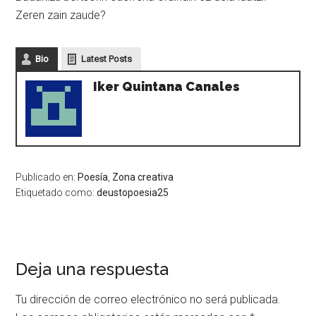
Zeren zain zaude?
Bio
Latest Posts
Iker Quintana Canales
Publicado en:
Poesía
,
Zona creativa
Etiquetado como:
deustopoesia25
Deja una respuesta
Tu dirección de correo electrónico no será publicada.