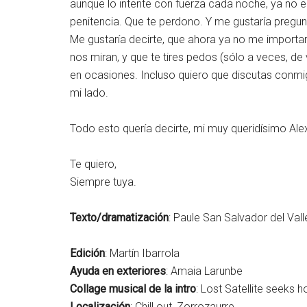
aunque lo intente con fuerza cada noche, ya no 
penitencia. Que te perdono. Y me gustaría pregunt
Me gustaría decirte, que ahora ya no me importar
nos miran, y que te tires pedos (sólo a veces, 
en ocasiones. Incluso quiero que discutas conmi
mi lado.
Todo esto quería decirte, mi muy queridísimo Ale
Te quiero,
Siempre tuya.
Texto/dramatización
: Paule San Salvador del Val
Edición
: Martín Ibarrola
Ayuda en exteriores
: Amaia Larunbe
Collage musical de la intro
: Lost Satellite seeks 
Localización
: Chill out, Zorrozaurre