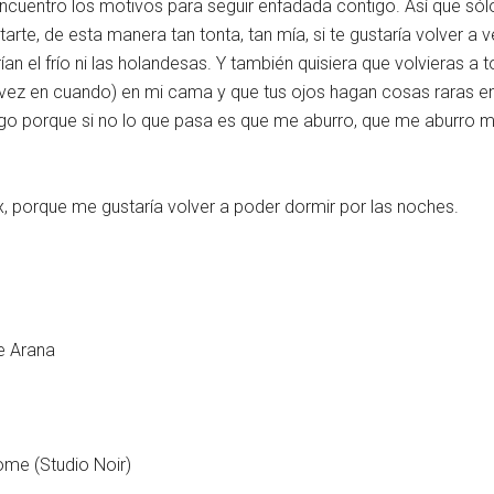
encuentro los motivos para seguir enfadada contigo. Así que só
arte, de esta manera tan tonta, tan mía, si te gustaría volver a 
ían el frío ni las holandesas. Y también quisiera que volvieras 
de vez en cuando) en mi cama y que tus ojos hagan cosas raras e
go porque si no lo que pasa es que me aburro, que me aburro mu
x, porque me gustaría volver a poder dormir por las noches.
le Arana
home (Studio Noir)