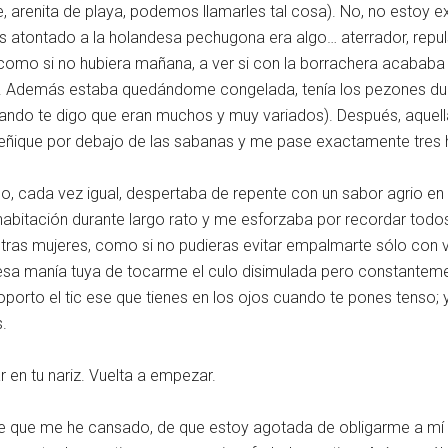
arenita de playa, podemos llamarles tal cosa). No, no estoy ex
bas atontado a la holandesa pechugona era algo… aterrador, repuls
omo si no hubiera mañana, a ver si con la borrachera acababa 
ar. Además estaba quedándome congelada, tenía los pezones du
uando te digo que eran muchos y muy variados). Después, aquel
meñique por debajo de las sabanas y me pase exactamente tres h
go, cada vez igual, despertaba de repente con un sabor agrio e
bitación durante largo rato y me esforzaba por recordar todos 
ras mujeres, como si no pudieras evitar empalmarte sólo con ve
esa manía tuya de tocarme el culo disimulada pero constanteme
orto el tic ese que tienes en los ojos cuando te pones tenso; 
.
 en tu nariz. Vuelta a empezar.
 que me he cansado, de que estoy agotada de obligarme a mí 