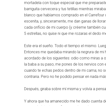
mortadela con toque especial que me preparaste, 
barriguita cervecera y tus tetillas mientras mira
blanco que habíamos comprado en el Carrefour c
escenita, y, sinceramente, me dan ganas de llor
cada orificio de mi cuerpo (y créeme también c
5 estrellas, no quise ni que me rozaras el dedo 
Este era el sueño. Todo el tiempo el mismo. Lue
Entonces me quedaba mirando la negrura de mi ha
acordado de los siguientes: odio como miras a ot
la baba a su paso; me pones de los nervios con 
cuando te echas pedos dentro de mi cama; no sop
contraria. Pero no he podido pensar en nada más
Después, giraba sobre mí misma y volvía a pensar
Y ahora que ha amanecido me he dado cuenta de