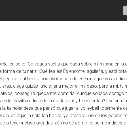
ible, en serio. Con cada vuelta que daba sobre mí misma en la 
forma de tu nariz. ¡Qué fea es! Es enorme, aguileña, y está tot
el pegote mal hecho con photoshop de ese niño que no acudió al
uieras, ciega quizás funcionaria mejor en mi caso, pero a mí, tu n
icativos, conseguía quedarme dormida. Aunque soñaba contigo to
 en la playita nudista de la costa azul. ¿Te acuerdas? Fue una t
lla tía holandesa que pensó que jugar al volleyball totalmente
día, en aquella cala tan bonita, yo atesoré uno de los peores r
gué a tener incluso arcadas, aún no sé cómo no se me indigestó 