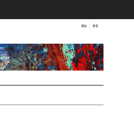
eu
es