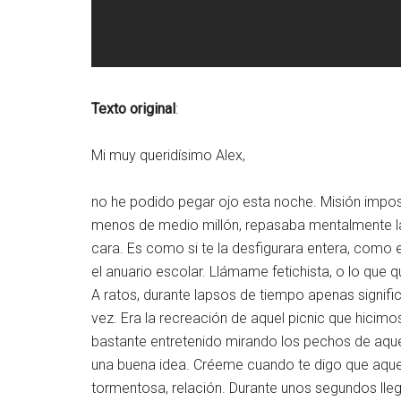
Texto original
:
Mi muy queridísimo Alex,
no he podido pegar ojo esta noche. Misión impos
menos de medio millón, repasaba mentalmente la 
cara. Es como si te la desfigurara entera, como 
el anuario escolar. Llámame fetichista, o lo que q
A ratos, durante lapsos de tiempo apenas signif
vez. Era la recreación de aquel picnic que hicimos
bastante entretenido mirando los pechos de aque
una buena idea. Créeme cuando te digo que aquel 
tormentosa, relación. Durante unos segundos lle