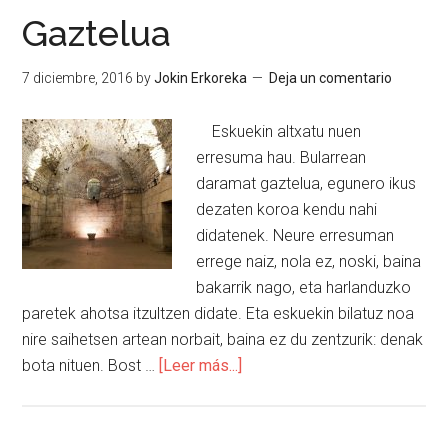
Gaztelua
7 diciembre, 2016
by
Jokin Erkoreka
Deja un comentario
Eskuekin altxatu nuen
erresuma hau. Bularrean
daramat gaztelua, egunero ikus
dezaten koroa kendu nahi
didatenek. Neure erresuman
errege naiz, nola ez, noski, baina
bakarrik nago, eta harlanduzko
paretek ahotsa itzultzen didate. Eta eskuekin bilatuz noa
nire saihetsen artean norbait, baina ez du zentzurik: denak
bota nituen. Bost …
[Leer más...]