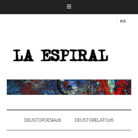
es
DEUSTOPOESIA26
DEUSTORELATO26