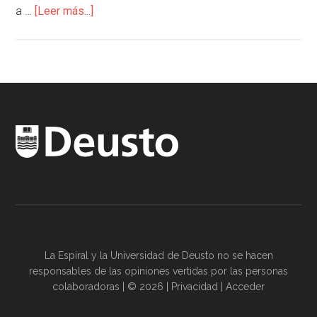
a …
[Leer más...]
La Espiral y la
Universidad de Deusto
no se hacen
responsables de las opiniones vertidas por las
personas
colaboradoras
| © 2026 |
Privacidad
|
Acceder