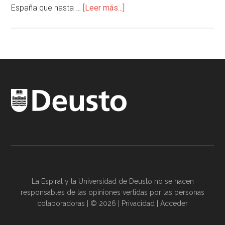
España que hasta …
[Leer más...]
La Espiral y la
Universidad de Deusto
no se hacen
responsables de las opiniones vertidas por las
personas
colaboradoras
| © 2026 |
Privacidad
|
Acceder