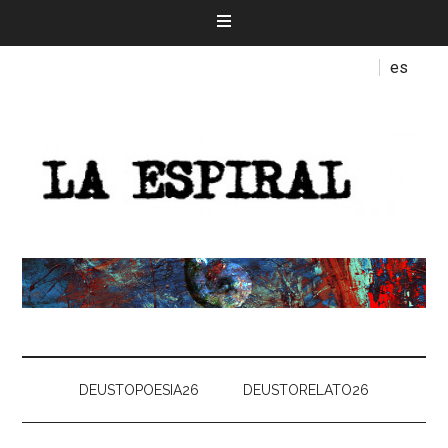
es
DEUSTOPOESIA26
DEUSTORELATO26