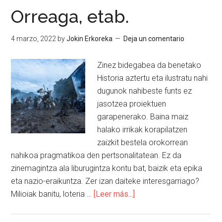
Orreaga, etab.
4 marzo, 2022
by
Jokin Erkoreka
Deja un comentario
Zinez bidegabea da benetako
Historia aztertu eta ilustratu nahi
dugunok nahibeste funts ez
jasotzea proiektuen
garapenerako. Baina maiz
halako irrikak korapilatzen
zaizkit bestela orokorrean
nahikoa pragmatikoa den pertsonalitatean. Ez da
zinemagintza ala liburugintza kontu bat, baizik eta epika
eta nazio-eraikuntza. Zer izan daiteke interesgarriago?
Milioiak banitu, loteria …
[Leer más...]