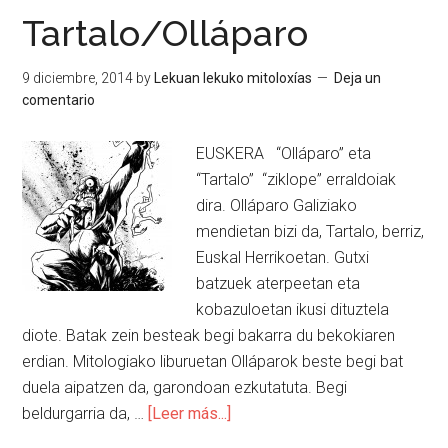
Tartalo/Olláparo
9 diciembre, 2014
by
Lekuan lekuko mitoloxías
Deja un
comentario
EUSKERA “Olláparo” eta
“Tartalo” “ziklope” erraldoiak
dira. Olláparo Galiziako
mendietan bizi da, Tartalo, berriz,
Euskal Herrikoetan. Gutxi
batzuek aterpeetan eta
kobazuloetan ikusi dituztela
diote. Batak zein besteak begi bakarra du bekokiaren
erdian. Mitologiako liburuetan Olláparok beste begi bat
duela aipatzen da, garondoan ezkutatuta. Begi
beldurgarria da, …
[Leer más...]