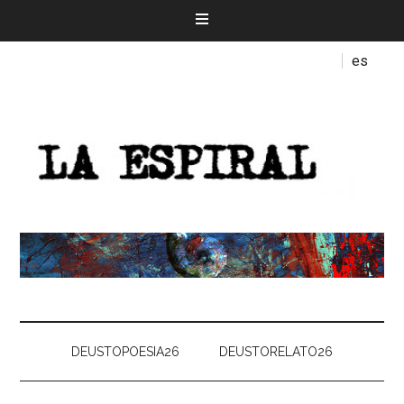
es
DEUSTOPOESIA26
DEUSTORELATO26