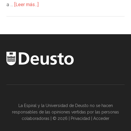
a …
[Leer más...]
La Espiral y la
Universidad de Deusto
no se hacen
responsables de las opiniones vertidas por las
personas
colaboradoras
| © 2026 |
Privacidad
|
Acceder