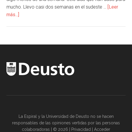
mucho. Llevo casi dos semanas en el sudeste …
[Leer
más...]
La Espiral y la
Universidad de Deusto
no se hacen
responsables de las opiniones vertidas por las
personas
colaboradoras
| © 2026 |
Privacidad
|
Acceder