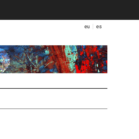
eu
es