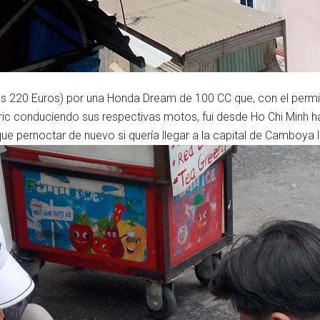
os 220 Euros) por una Honda Dream de 100 CC que, con el perm
ric conduciendo sus respectivas motos, fui desde Ho Chi Minh ha
ue pernoctar de nuevo si quería llegar a la capital de Camboya l