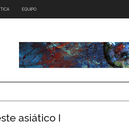
TICA
EQUIPO
te asiático I