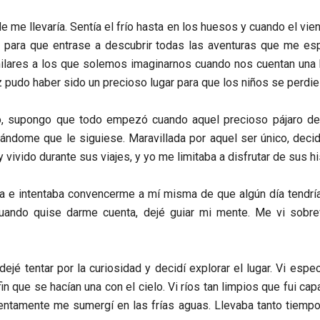
me llevaría. Sentía el frío hasta en los huesos y cuando el vien
para que entrase a descubrir todas las aventuras que me esp
milares a los que solemos imaginarnos cuando nos cuentan una 
z pudo haber sido un precioso lugar para que los niños se perdie
o, supongo que todo empezó cuando aquel precioso pájaro de
ándome que le siguiese. Maravillada por aquel ser único, decidí
 vivido durante sus viajes, y yo me limitaba a disfrutar de sus hi
a e intentaba convencerme a mí misma de que algún día tendrí
a cuando quise darme cuenta, dejé guiar mi mente. Me vi sobre
dejé tentar por la curiosidad y decidí explorar el lugar. Vi es
in que se hacían una con el cielo. Vi ríos tan limpios que fui ca
ntamente me sumergí en las frías aguas. Llevaba tanto tiemp