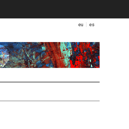
eu
es