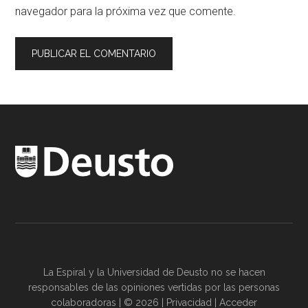
navegador para la próxima vez que comente.
La Espiral y la
Universidad de Deusto
no se hacen
responsables de las opiniones vertidas por las
personas
colaboradoras
| © 2026 |
Privacidad
|
Acceder