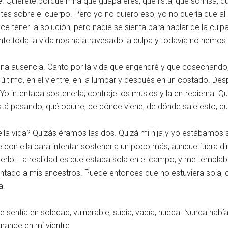
. Quiérete porque mira qué guapa eres, qué lista, qué sonrisa, qu
 sobre el cuerpo. Pero yo no quiero eso, yo no quería que al i
tener la solución, pero nadie se sienta para hablar de la culpa 
nte toda la vida nos ha atravesado la culpa y todavía no hemos
r una ausencia. Canto por la vida que engendré y que cosechan
último, en el vientre, en la lumbar y después en un costado. Des
 intentaba sostenerla, contraje los muslos y la entrepierna. Qu
stá pasando, qué ocurre, de dónde viene, de dónde sale esto, qu
a vida? Quizás éramos las dos. Quizá mi hija y yo estábamos s
on ella para intentar sostenerla un poco más, aunque fuera di
rlo. La realidad es que estaba sola en el campo, y me temblaban 
mentado a mis ancestros. Puede entonces que no estuviera sola,
a.
sentía en soledad, vulnerable, sucia, vacía, hueca. Nunca habí
rande en mi vientre.