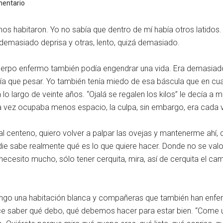
mentario
e nos habitaron. Yo no sabía que dentro de mí había otros latid
 demasiado deprisa y otras, lento, quizá demasiado.
cuerpo enfermo también podía engendrar una vida. Era demasia
ía que pesar. Yo también tenía miedo de esa báscula que en cu
o largo de veinte años. “Ojalá se regalen los kilos” le decía a
da vez ocupaba menos espacio, la culpa, sin embargo, era cada
l, al centeno, quiero volver a palpar las ovejas y mantenerme ahí
adie sabe realmente qué es lo que quiere hacer. Donde no se valo
cesito mucho, sólo tener cerquita, mira, así de cerquita el camp
tengo una habitación blanca y compañeras que también han enfer
rece saber qué debo, qué debemos hacer para estar bien. “Com