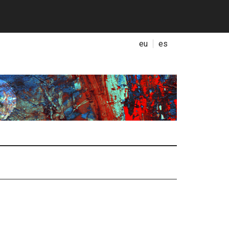
eu
es