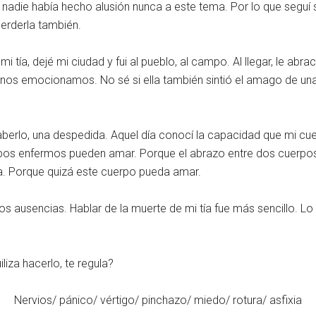
 nadie había hecho alusión nunca a este tema. Por lo que seguí s
erderla también.
 tía, dejé mi ciudad y fui al pueblo, al campo. Al llegar, le abr
 nos emocionamos. No sé si ella también sintió el amago de una 
saberlo, una despedida. Aquel día conocí la capacidad que mi cue
uerpos enfermos pueden amar. Porque el abrazo entre dos cuerpos
da. Porque quizá este cuerpo pueda amar.
 dos ausencias. Hablar de la muerte de mi tía fue más sencillo. L
liza hacerlo, te regula?
Nervios/ pánico/ vértigo/ pinchazo/ miedo/ rotura/ asfixia