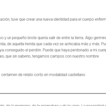
ión, tuve que crear una nueva identidad para el cuerpo enfermo
ivo y un pequeño brote quería salir de entre la tierra. Algo germi
 vida, de aquella herida que cada vez se achicaba más y más. 
aya conseguido el perdón. Puede que haya perdonado a mi cuer
ces, que sin saberlo, tengamos campos con nuestro nombre.
 certamen de relato corto en modalidad castellano.
rdo, de la memoria, de lo prematuro y de lo viejo. La necesidad