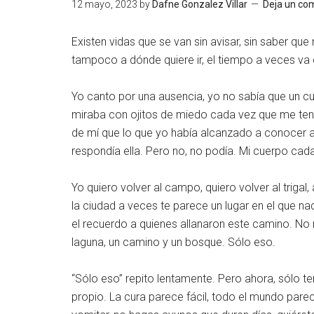
12 mayo, 2023
by
Dafne Gonzalez Villar
Deja un co
Existen vidas que se van sin avisar, sin saber qu
tampoco a dónde quiere ir, el tiempo a veces va
Yo canto por una ausencia, yo no sabía que un 
miraba con ojitos de miedo cada vez que me ten
de mí que lo que yo había alcanzado a conocer a l
respondía ella. Pero no, no podía. Mi cuerpo ca
Yo quiero volver al campo, quiero volver al triga
la ciudad a veces te parece un lugar en el que n
el recuerdo a quienes allanaron este camino. No ne
laguna, un camino y un bosque. Sólo eso.
“Sólo eso” repito lentamente. Pero ahora, sólo 
propio. La cura parece fácil, todo el mundo pa