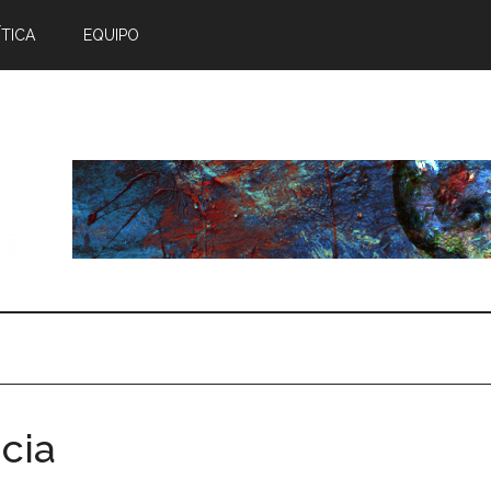
TICA
EQUIPO
cia