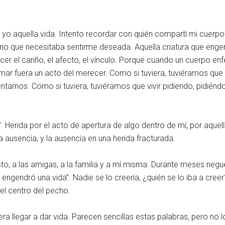
é yo aquella vida. Intento recordar con quién compartí mi cuerpo
no que necesitaba sentirme deseada. Aquella criatura que engen
er el cariño, el afecto, el vínculo. Porque cuando un cuerpo en
ar fuera un acto del merecer. Como si tuviera, tuviéramos que
arnos. Como si tuviera, tuviéramos que vivir pidiendo, pidiéndono
 Herida por el acto de apertura de algo dentro de mí, por aquell
a ausencia, y la ausencia en una herida fracturada.
sto, a las amigas, a la familia y a mí misma. Durante meses negué
engendró una vida”. Nadie se lo creería, ¿quién se lo iba a creer
el centro del pecho.
llegar a dar vida. Parecen sencillas estas palabras, pero no lo