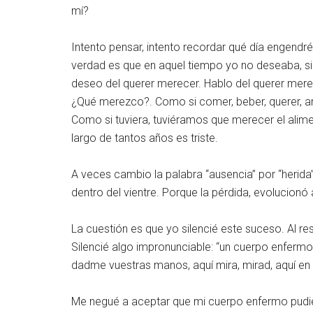
mí?
Intento pensar, intento recordar qué día engendr
verdad es que en aquel tiempo yo no deseaba, si
deseo del querer merecer. Hablo del querer merec
¿Qué merezco?. Como si comer, beber, querer, am
Como si tuviera, tuviéramos que merecer el aliment
largo de tantos años es triste.
A veces cambio la palabra “ausencia” por “herida”.
dentro del vientre. Porque la pérdida, evolucionó 
La cuestión es que yo silencié este suceso. Al re
Silencié algo impronunciable: “un cuerpo enfermo 
dadme vuestras manos, aquí mira, mirad, aquí en 
Me negué a aceptar que mi cuerpo enfermo pudiera 