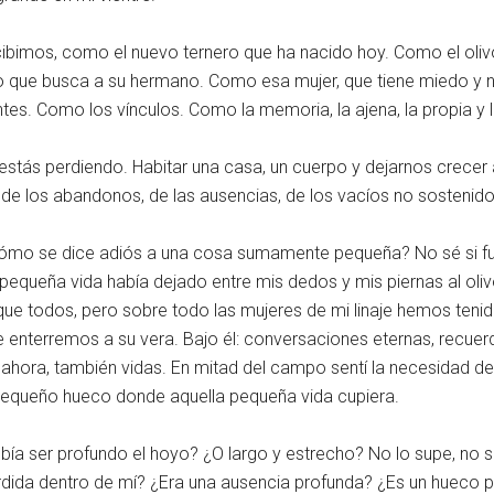
bimos, como el nuevo ternero que ha nacido hoy. Como el olivo
 que busca a su hermano. Como esa mujer, que tiene miedo y n
tes. Como los vínculos. Como la memoria, la ajena, la propia y la
la estás perdiendo. Habitar una casa, un cuerpo y dejarnos crece
r de los abandonos, de las ausencias, de los vacíos no sostenido
ómo se dice adiós a una cosa sumamente pequeña? No sé si fue
a pequeña vida había dejado entre mis dedos y mis piernas al oliv
 que todos, pero sobre todo las mujeres de mi linaje hemos teni
 enterremos a su vera. Bajo él: conversaciones eternas, recuer
hora, también vidas. En mitad del campo sentí la necesidad de l
 pequeño hueco donde aquella pequeña vida cupiera.
a ser profundo el hoyo? ¿O largo y estrecho? No lo supe, no su
dida dentro de mí? ¿Era una ausencia profunda? ¿Es un hueco p