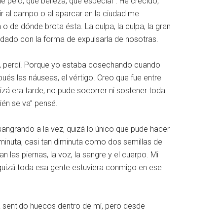
é pelo, qué belleza, qué especial”. He crecido,
r al campo o al aparcar en la ciudad me
o de dónde brota ésta. La culpa, la culpa, la gran
 dado con la forma de expulsarla de nosotras.
do, perdí. Porque yo estaba cosechando cuando
pués las náuseas, el vértigo. Creo que fue entre
izá era tarde, no pude socorrer ni sostener toda
ién se va” pensé.
angrando a la vez, quizá lo único que pude hacer
minuta, casi tan diminuta como dos semillas de
las piernas, la voz, la sangre y el cuerpo. Mi
 quizá toda esa gente estuviera conmigo en ese
a sentido huecos dentro de mí, pero desde