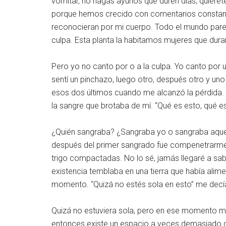
vomitar, no hagas ayunos que duren días, quiérete
porque hemos crecido con comentarios constantes
reconocieran por mi cuerpo. Todo el mundo parece 
culpa. Esta planta la habitamos mujeres que dura
Pero yo no canto por o a la culpa. Yo canto po
sentí un pinchazo, luego otro, después otro y uno 
esos dos últimos cuando me alcanzó la pérdida. Yo
la sangre que brotaba de mí. “Qué es esto, qué e
¿Quién sangraba? ¿Sangraba yo o sangraba aquell
después del primer sangrado fue compenetrarme c
trigo compactadas. No lo sé, jamás llegaré a sabe
existencia temblaba en una tierra que había ali
momento. “Quizá no estés sola en esto” me decí
Quizá no estuviera sola, pero en ese momento me 
entonces existe un espacio a veces demasiado g