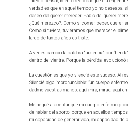
Intento pensar, intento recordar qué día engendr
verdad es que en aquel tiempo yo no deseaba, si
deseo del querer merecer. Hablo del querer merec
¿Qué merezco?. Como si comer, beber, querer, am
Como si tuviera, tuviéramos que merecer el aliment
largo de tantos años es triste.
A veces cambio la palabra “ausencia” por “herida”.
dentro del vientre. Porque la pérdida, evolucionó 
La cuestión es que yo silencié este suceso. Al re
Silencié algo impronunciable: “un cuerpo enfermo 
dadme vuestras manos, aquí mira, mirad, aquí en 
Me negué a aceptar que mi cuerpo enfermo pudiera 
de hablar del aborto, porque en aquellos tiempos
mi capacidad de generar vida, mi capacidad de p