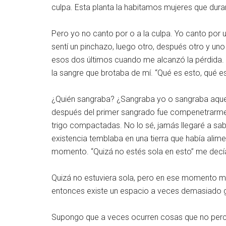
culpa. Esta planta la habitamos mujeres que dura
Pero yo no canto por o a la culpa. Yo canto po
sentí un pinchazo, luego otro, después otro y uno 
esos dos últimos cuando me alcanzó la pérdida. Yo
la sangre que brotaba de mí. “Qué es esto, qué e
¿Quién sangraba? ¿Sangraba yo o sangraba aquell
después del primer sangrado fue compenetrarme c
trigo compactadas. No lo sé, jamás llegaré a sabe
existencia temblaba en una tierra que había ali
momento. “Quizá no estés sola en esto” me decí
Quizá no estuviera sola, pero en ese momento me 
entonces existe un espacio a veces demasiado g
Supongo que a veces ocurren cosas que no perci