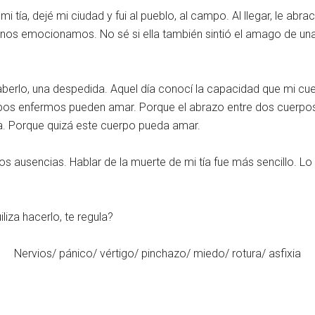
 tía, dejé mi ciudad y fui al pueblo, al campo. Al llegar, le abr
 nos emocionamos. No sé si ella también sintió el amago de una 
saberlo, una despedida. Aquel día conocí la capacidad que mi cue
uerpos enfermos pueden amar. Porque el abrazo entre dos cuerpos
da. Porque quizá este cuerpo pueda amar.
 dos ausencias. Hablar de la muerte de mi tía fue más sencillo. L
liza hacerlo, te regula?
Nervios/ pánico/ vértigo/ pinchazo/ miedo/ rotura/ asfixia