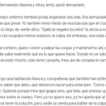
 demasiado deprisa y otras, lento, quizá demasiado.
cuerpo enfermo también podía engendrar una vida. Era demasia
ía que pesar. Yo también tenía miedo de esa báscula que en cu
o largo de veinte años. “Ojalá se regalen los kilos” le decía a
da vez ocupaba menos espacio, la culpa, sin embargo, era cada
l, al centeno, quiero volver a palpar las ovejas y mantenerme ahí
adie sabe realmente qué es lo que quiere hacer. Donde no se valo
cesito mucho, sólo tener cerquita, mira, así de cerquita el camp
tengo una habitación blanca y compañeras que también han enfer
rece saber qué debo, qué debemos hacer para estar bien. “Com
. Quiérete porque mira qué guapa eres, qué lista, qué sonrisa, qu
 sobre el cuerpo. Pero yo no quiero eso, yo no quería que al i
tener la solución, pero nadie se sienta para hablar de la culpa 