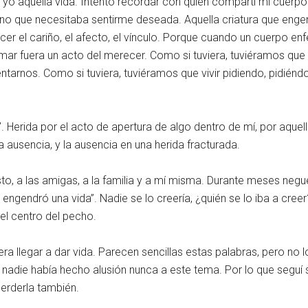
é yo aquella vida. Intento recordar con quién compartí mi cuerpo
no que necesitaba sentirme deseada. Aquella criatura que engen
er el cariño, el afecto, el vínculo. Porque cuando un cuerpo en
ar fuera un acto del merecer. Como si tuviera, tuviéramos que
arnos. Como si tuviera, tuviéramos que vivir pidiendo, pidiéndono
 Herida por el acto de apertura de algo dentro de mí, por aquell
a ausencia, y la ausencia en una herida fracturada.
sto, a las amigas, a la familia y a mí misma. Durante meses negué
engendró una vida”. Nadie se lo creería, ¿quién se lo iba a creer
el centro del pecho.
llegar a dar vida. Parecen sencillas estas palabras, pero no lo
 nadie había hecho alusión nunca a este tema. Por lo que seguí s
erderla también.