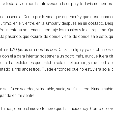
nte toda la vida nos ha atravesado la culpa y todavía no hemos
r una ausencia. Canto por la vida que engendré y que cosechan
último, en el vientre, en la lumbar y después en un costado. Des
 intentaba sostenerla, contraje los muslos y la entrepierna. Qu
stá pasando, qué ocurre, de dónde viene, de dónde sale esto, qu
a vida? Quizás éramos las dos. Quizá mi hija y yo estábamos s
on ella para intentar sostenerla un poco más, aunque fuera di
rlo. La realidad es que estaba sola en el campo, y me temblaban 
mentado a mis ancestros. Puede entonces que no estuviera sola,
a.
sentía en soledad, vulnerable, sucia, vacía, hueca. Nunca habí
rande en mi vientre.
bimos, como el nuevo ternero que ha nacido hoy. Como el olivo