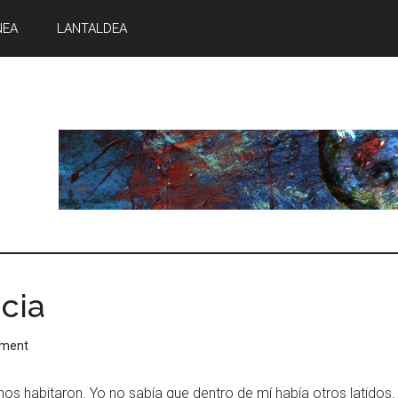
NEA
LANTALDEA
cia
mment
e nos habitaron. Yo no sabía que dentro de mí había otros latid