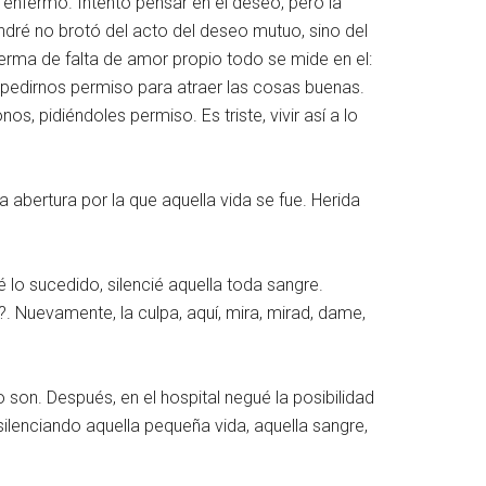
 enfermo. Intento pensar en el deseo, pero la
dré no brotó del acto del deseo mutuo, sino del
ferma de falta de amor propio todo se mide en el:
 pedirnos permiso para atraer las cosas buenas.
s, pidiéndoles permiso. Es triste, vivir así a lo
a abertura por la que aquella vida se fue. Herida
 lo sucedido, silencié aquella toda sangre.
?. Nuevamente, la culpa, aquí, mira, mirad, dame,
 son. Después, en el hospital negué la posibilidad
ilenciando aquella pequeña vida, aquella sangre,