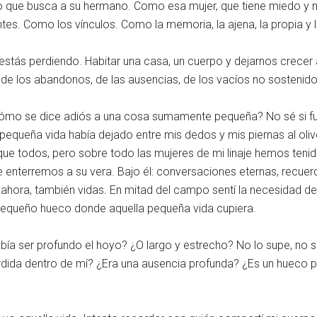
 que busca a su hermano. Como esa mujer, que tiene miedo y n
tes. Como los vínculos. Como la memoria, la ajena, la propia y la
la estás perdiendo. Habitar una casa, un cuerpo y dejarnos crece
r de los abandonos, de las ausencias, de los vacíos no sostenido
ómo se dice adiós a una cosa sumamente pequeña? No sé si fue
a pequeña vida había dejado entre mis dedos y mis piernas al oliv
 que todos, pero sobre todo las mujeres de mi linaje hemos teni
 enterremos a su vera. Bajo él: conversaciones eternas, recuer
hora, también vidas. En mitad del campo sentí la necesidad de l
 pequeño hueco donde aquella pequeña vida cupiera.
a ser profundo el hoyo? ¿O largo y estrecho? No lo supe, no su
dida dentro de mí? ¿Era una ausencia profunda? ¿Es un hueco p