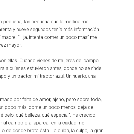
do pequeña, tan pequeña que la médica me
arenta y nueve segundos tenía más información
 mi madre. “Hija, intenta comer un poco más” me
 vez mayor.
, con ellas. Cuando vienes de mujeres del campo,
ra a quienes estuvieron antes, donde no se rinde
o y un tractor, mi tractor azul. Un huerto, una
mado por falta de amor, ajeno, pero sobre todo,
e un poco más, come un poco menos, deja de
é pelo, qué belleza, qué especial”. He crecido,
r al campo o al aparcar en la ciudad me
o de dónde brota ésta. La culpa, la culpa, la gran