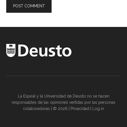
La Espiral y la
Universidad de Deusto
no se hacen
responsables de las opiniones vertidas por las
personas
colaboradoras
| © 2026 |
Privacidad
|
Log in