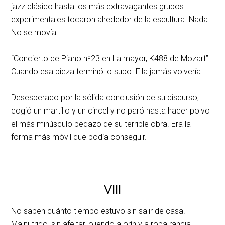
jazz clásico hasta los más extravagantes grupos
experimentales tocaron alrededor de la escultura. Nada.
No se movía.
“Concierto de Piano nº23 en La mayor, K488 de Mozart”.
Cuando esa pieza terminó lo supo. Ella jamás volvería.
Desesperado por la sólida conclusión de su discurso,
cogió un martillo y un cincel y no paró hasta hacer polvo
el más minúsculo pedazo de su terrible obra. Era la
forma más móvil que podía conseguir.
VIII
No saben cuánto tiempo estuvo sin salir de casa.
Malnutrido, sin afeitar, oliendo a orín y a ropa rancia