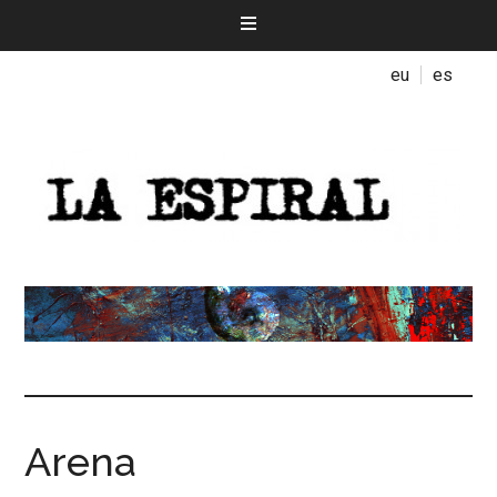
eu
es
Arena