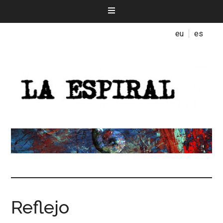
eu
es
Reflejo