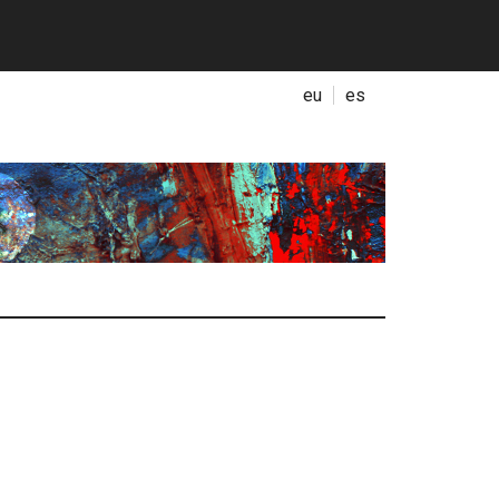
eu
es