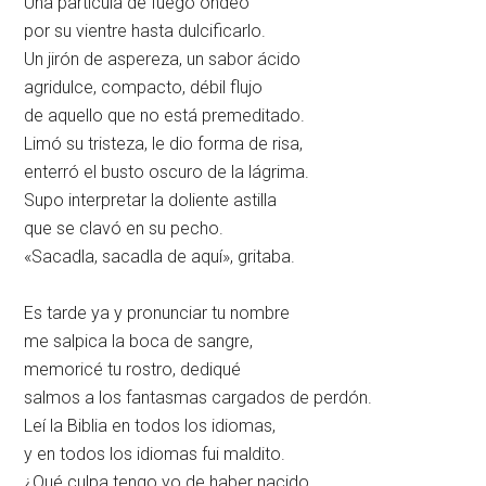
Una partícula de fuego ondeó
por su vientre hasta dulcificarlo.
Un jirón de aspereza, un sabor ácido
agridulce, compacto, débil flujo
de aquello que no está premeditado.
Limó su tristeza, le dio forma de risa,
enterró el busto oscuro de la lágrima.
Supo interpretar la doliente astilla
que se clavó en su pecho.
«Sacadla, sacadla de aquí», gritaba.
Es tarde ya y pronunciar tu nombre
me salpica la boca de sangre,
memoricé tu rostro, dediqué
salmos a los fantasmas cargados de perdón.
Leí la Biblia en todos los idiomas,
y en todos los idiomas fui maldito.
¿Qué culpa tengo yo de haber nacido