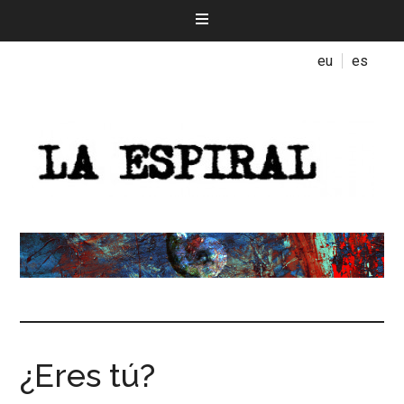
eu
es
¿Eres tú?