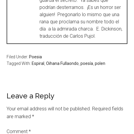
guarda el secreto. Ya sabes que
podrían desterrarnos. ¡Es un horror ser
alguien! Pregonarlo lo mismo que una
rana que proclama su nombre todo el
día a la admirada charca. E. Dickinson,
traducción de Carlos Pujol.
Filed Under:
Poesia
Tagged With:
Espiral
,
Oihana Fullaondo
,
poesía
,
polen
Leave a Reply
Your email address will not be published.
Required fields
are marked
*
Comment
*